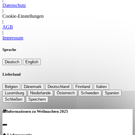
Datenschutz
|
Cookie-Einstellungen
|
AGB
|
Impressum
Sprache
Deutsch
English
Lieferland
Belgien
Dänemark
Deutschland
Finnland
Italien
Luxemburg
Niederlande
Österreich
Schweden
Spanien
Schließen
Speichern
🎁
Informationen zu
Weihnachten 2025
🎄 Liefergarantie