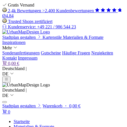
Gratis Versand
2,4k Bewertungen
>2.400 Kundenbewertungen
Ø4.84
Trusted Shops zertifiziert
Kundenservice: +49 221 / 986 544 23
Stadtplan gestalten
Kartenstile
Materialien & Formate
Inspirationen
Mehr
Sonderanfertigungen
Gutscheine
Häufige Fragen
Neuigkeiten
Kontakt
Impressum
0,00 €
Deutschland |
DE
Deutschland |
DE
Stadtplan gestalten
Warenkorb ・ 0,00 €
0
Startseite
Materialien & Formate