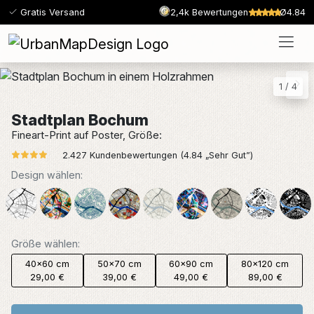
Gratis Versand
2,4k Bewertungen
Ø4.84
1
/
4
Stadtplan Bochum
Fineart-Print auf Poster, Größe:
2.427 Kundenbewertungen (4.84 „Sehr Gut”)
Design wählen:
Größe wählen:
40x60 cm
50x70 cm
60x90 cm
80x120 cm
29,00 €
39,00 €
49,00 €
89,00 €