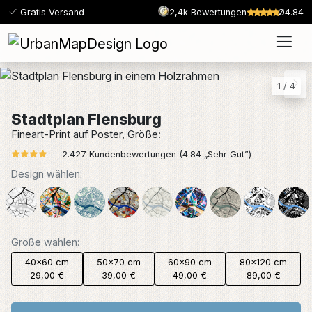
Gratis Versand
2,4k Bewertungen
Ø4.84
1
/
4
Stadtplan Flensburg
Fineart-Print auf Poster, Größe:
2.427 Kundenbewertungen (4.84 „Sehr Gut”)
Design wählen:
Größe wählen:
40x60 cm
50x70 cm
60x90 cm
80x120 cm
29,00 €
39,00 €
49,00 €
89,00 €