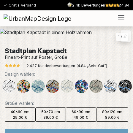
Gratis Versand
2,4k Bewertungen
Ø4.84
1
/
4
Stadtplan Kapstadt
Fineart-Print auf Poster, Größe:
2.427 Kundenbewertungen (4.84 „Sehr Gut”)
Design wählen:
Größe wählen:
40x60 cm
50x70 cm
60x90 cm
80x120 cm
29,00 €
39,00 €
49,00 €
89,00 €