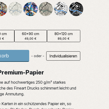
0 cm
60x90 cm
80x120 cm
0 €
49,00 €
89,00 €
korb
Individualisieren
- oder -
 Premium-Papier
ne auf hochwertiges 250 g/m² starkes
che des Fineart Drucks schimmert leicht und
tige Anmutung.
e Karten in ein schützendes Papier ein, so