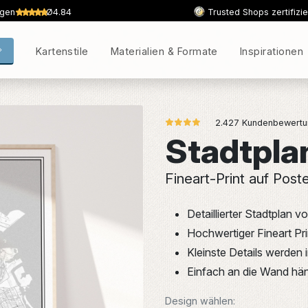
ngen
Ø4.84
Trusted Shops zertifizie
Kartenstile
Materialien & Formate
Inspirationen
2.427 Kundenbewertun
Stadtpla
Fineart-Print auf Post
Detaillierter Stadtplan
Hochwertiger Fineart Pr
Kleinste Details werden
Einfach an die Wand hän
Design wählen: