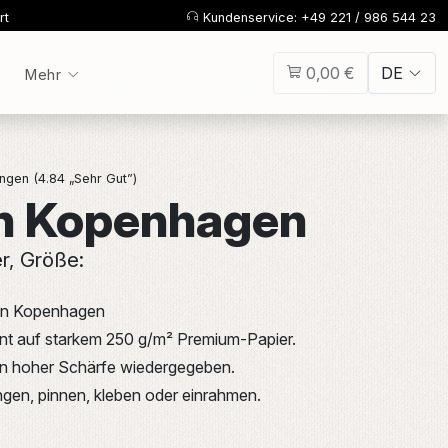
rt
Kundenservice: +49 221 / 986 544 23
0,00 €
DE
Mehr
gen (4.84 „Sehr Gut”)
n Kopenhagen
er, Größe:
 von Kopenhagen
int auf starkem 250 g/m² Premium-Papier.
 in hoher Schärfe wiedergegeben.
gen, pinnen, kleben oder einrahmen.