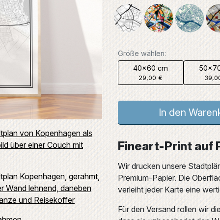
Größe wählen:
40x60 cm
50x7
29,00 €
39,0
In den Waren
Fineart-Print auf
Wir drucken unsere Stadtplä
Premium-Papier. Die Oberflä
verleiht jeder Karte eine wer
Für den Versand rollen wir di