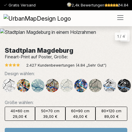
Gratis Versand
2,4k Bewertungen
Ø4.84
1
/
4
Stadtplan Magdeburg
Fineart-Print auf Poster, Größe:
2.427 Kundenbewertungen (4.84 „Sehr Gut”)
Design wählen:
Größe wählen:
40x60 cm
50x70 cm
60x90 cm
80x120 cm
29,00 €
39,00 €
49,00 €
89,00 €