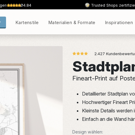
ngen
Ø4.84
Trusted Shops zertifizie
Kartenstile
Materialien & Formate
Inspirationen
2.427 Kundenbewertun
Stadtpla
Fineart-Print auf Post
Detaillierter Stadtplan v
Hochwertiger Fineart Pr
Kleinste Details werden
Einfach an die Wand hän
Design wählen: