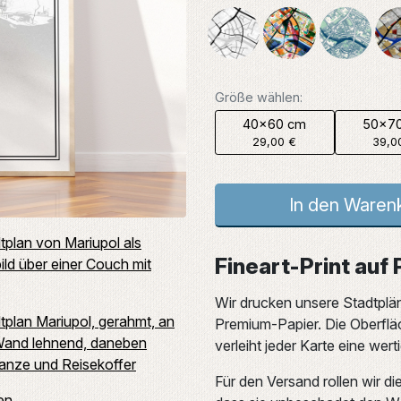
Größe wählen:
40x60 cm
50x7
29,00 €
39,0
In den Waren
Fineart-Print auf
Wir drucken unsere Stadtplä
Premium-Papier. Die Oberflä
verleiht jeder Karte eine wer
Für den Versand rollen wir di