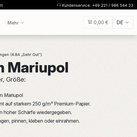
rt
Kundenservice: +49 221 / 986 544 23
0,00 €
DE
Mehr
gen (4.84 „Sehr Gut”)
n Mariupol
er, Größe:
on Mariupol
int auf starkem 250 g/m² Premium-Papier.
 in hoher Schärfe wiedergegeben.
gen, pinnen, kleben oder einrahmen.