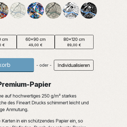
0 cm
60x90 cm
80x120 cm
0 €
49,00 €
89,00 €
korb
Individualisieren
- oder -
 Premium-Papier
ne auf hochwertiges 250 g/m² starkes
che des Fineart Drucks schimmert leicht und
tige Anmutung.
e Karten in ein schützendes Papier ein, so