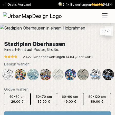
Gratis Versand
2,4k Bewertungen
Ø4.84
1
/
4
Stadtplan Oberhausen
Fineart-Print auf Poster, Größe:
2.427 Kundenbewertungen (4.84 „Sehr Gut”)
Design wählen:
Größe wählen:
40x60 cm
50x70 cm
60x90 cm
80x120 cm
29,00 €
39,00 €
49,00 €
89,00 €